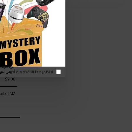
SILVERLOVE
في الهواء
من موق
لا تظهر هذا النافذة مرة أخرى
مرب
$2.08
اضافة