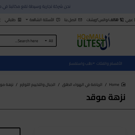
نحن شركة تجارية وسيطة تقع مكاتبنا في مدية شنزن الصين منذ عام 2006, كافة البضاع المعروضة هي بنا
هاتف/واتس؟ويشات
اتصل بنا
الأسئلة الشائعة
طلباتي
عربي
$
USD
All
Search
here...
الأقسام والفئات
طلب واستفسار
الرياضة في الهواء الطلق
الجبال والتخييم اللوازم
نزهة مو
home
نزهة موقد