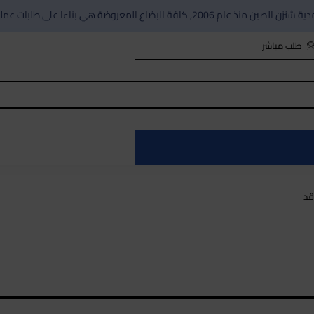
ءا على طلبات عملاءنا, , وليست من انتاجنا او من مخزوناتنا
طلب مباشر
قد