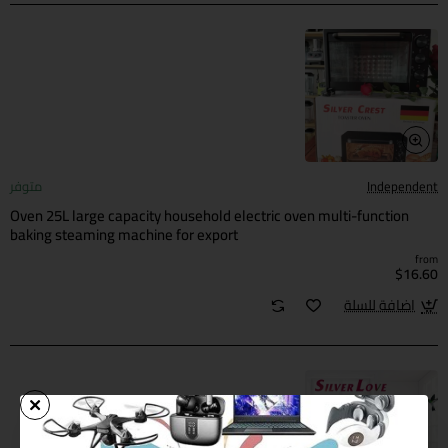
Independent
متوفر
Oven 25L large capacity household electric oven multi-function
baking steaming machine for export
from
$16.60
اضافة للسلة