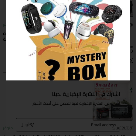
SILVERLOVE
متوفر
التجارة الخارجية تصدير 15L قدرة كبيرة 640W عالية الطاقة متعددة
الوظائف الكهربائية المنزلية فرن تعيين توقيت الخبز طبقة مزدوجة
from
$9.33
اضافة للسلة
اشترك في النشرة الإخبارية لدينا
اشترك في النشرة الإخبارية لدينا لتحصل على أحدث الأخبار
والمنتجات .
Email
أرسل
address
SILVERLOVE
متوفر