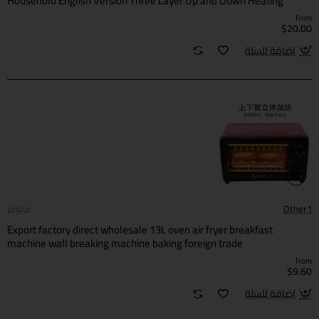
Household English Version Three Layer Up and Down Heating
Baking Wholesale
from
$20.00
اضافة للسلة
Other1
متوفر
Export factory direct wholesale 13L oven air fryer breakfast
machine wall breaking machine baking foreign trade
from
$9.60
اضافة للسلة