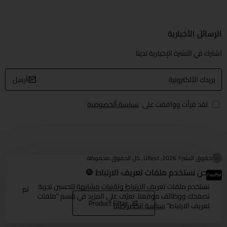
الرسائل الأخبارية
اشترك في النشرة الإخبارية لدينا
بريدك
أرسل
الألكترونية
لقد قرأت ووافقت على
سياسة ألخصوصية
حقوق النشر© 2026, Ultest, كل الحقوق محفوظة
نحن نستخدم ملفات تعريف الارتباط 🍪
نستخدم ملفات تعريف الارتباط وتقنيات مشابهة لتحسين تجربة
تم
تصفحك ووظائف موقعنا. تعرّف على المزيد في قسم "ملفات
Product Filter
تعريف الارتباط"
سياسة الخصوصية