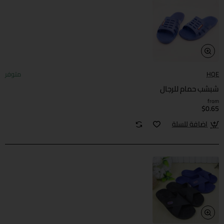
HQE
متوفر
شبشب حمام للرجال
from
$0.65
اضافة للسلة