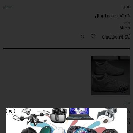
HQE
متوفر
شبشب حمام للرجال
from
$0.65
اضافة للسلة
مباع
مخزون احذية حماية للرجال بجودة عالية
from
$3.60
مباع