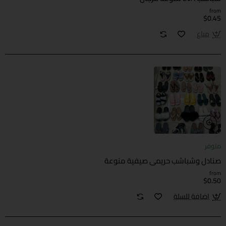
from
$0.45
مباع
متوفر
صنادل وشباشب حريمي صيفية منوعة
from
$0.50
اضافة للسلة