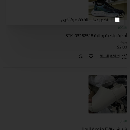
لا تظهر هذا النافذة مرة أخرى
متوفر
أحذية رياضية رجالية STK-03262518
from
$2.80
اضافة للسلة
مباع
شباشب EVA منوعة للرجال