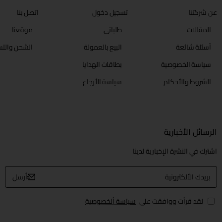
عن شركتنا
تسجيل دخول
اتصل بنا
المقالات
طلباتي
موقعنا
أسئلة شائعة
البيع بالعمولة
الشحن والتس
سياسة الخصوصية
بطاقات الهدايا
الشروط والأحكام
سياسة الأرجاع
الرسائل الأخبارية
اشترك في النشرة الإخبارية لدينا
بريدك
أرسل
الألكترونية
لقد قرأت ووافقت على
سياسة ألخصوصية