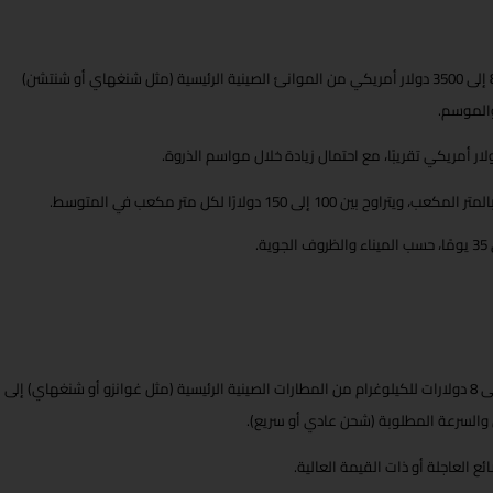
): تتراوح التكلفة عادة بين 850 إلى 3500 دولار أمريكي من الموانئ الصينية الرئيسية (مثل شنغهاي أو شنتشن)
والموسم.
ين 100 إلى 150 دولارًا لكل متر مكعب في المتوسط.
التكلفة تُحسب عادةً بالكيلوغرام، وتتراوح بين 3 إلى 8 دولارات للكيلوغرام من المطارات الصينية الرئيسية (مثل غوانزو أو شنغهاي) إلى
 والسرعة المطلوبة (شحن عادي أو سريع).