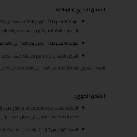
الشحن البحري (حاويات):
حاوية 20 قدم (
FCL
إلى ميناء العقبة في الأردن، حسب حجم البضائع 
حاوية 40 قدم (
FCL
): تتراوح بين 1500 إلى 4500 دولار أمريكي تقريبًا، مع احتمال زيادة خلال مواسم الذروة.
الشحن المشترك (
LCL
): يتم احتسابه حسب الحجم بالمتر المكعب، ويتراوح ب
المدة: تستغرق الرحلة البحرية من الصين إلى العقبة حوالي 25 إلى 35 يومًا، حسب الميناء والظروف الجوية.
الشحن الجوي:
مطار الملكة علياء الدولي في عمان، حسب الوزن
المدة: تتراوح بين 3 إلى 7 أيام، وهي مناسبة للبضائع العاجلة أو ذات القيمة العالية.