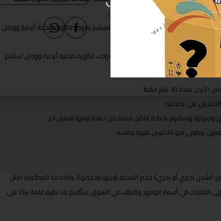
 الأسعار شاملة الشحن والتخليص الجمركي
الطلبات من 5000 - 10000 دينار أردني يدفع 30% من قيمة الفاتورة عند الطلب و 70% عند التسليم بموجد فاتورة محلية أردنية ووصل
لة الشحن والتخليص الجمركي
الطلبيات فوق 10000 دينارا اردنيا يدفع 10% من قيمة الفاتورة مقدما و 90% عند التسليم بموجب فاتورة محلية أردنية ووصل استلام
 والتخليص الجمركي
 لمدة 10 ايام فقط
التفتيش على بضاعته
من وصولها وسنقوم باعادة افضل قيمة من اعادة بيعها لعميل اخر
العميل ويتولى هو التخليص عليها بنفسه
ع الشحن (جوي أو بحري)، حجم الشحنة (وزنها وحجمها)، والخدمة المطلوبة (مثل
 إلى التقلبات في أسعار الوقود والطلب في السوق. سأقدم لك نظرة عامة بناءً على