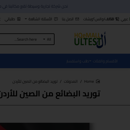
نحن شركة تجارية وسيطة تقع مكاتبنا في مدية شنزن الصين منذ عام 2006, كافة البضاع المعروضة هي بنا
هاتف/واتس؟ويشات
اتصل بنا
الأسئلة الشائعة
طلباتي
عربي
$
USD
All
Search
here...
الأقسام والفئات
طلب واستفسار
المدونات
توريد البضائع من الصين للأردن
home
توريد البضائع من الصين للأردن