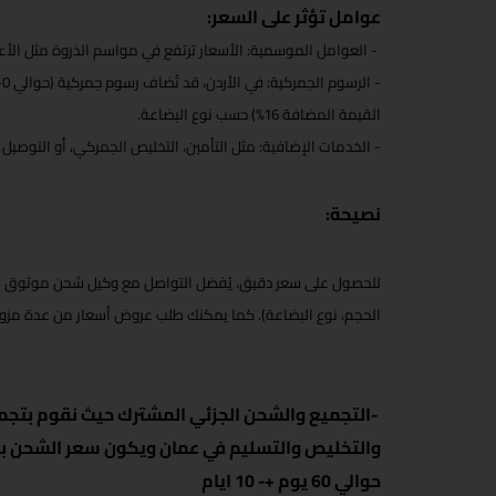
عوامل تؤثر على السعر:
- العوامل الموسمية: الأسعار ترتفع في مواسم الذروة مثل الأعيا
- الرسوم الجمركية: في الأردن، قد تُضاف رسوم جمركية (حوالي 0-15% من قيمة البضائع + ضريبة
القيمة المضافة 16%) حسب نوع البضاعة.
- الخدمات الإضافية: مثل التأمين، التخليص الجمركي، أو التوصيل ا
نصيحة:
للحصول على سعر دقيق، يُفضل التواصل مع وكيل شحن موثوق 
الحجم، نوع البضاعة). كما يمكنك طلب عروض أسعار من عدة مزو
-
التجميع والشحن الجزئي المشترك حيث نقوم بتج
والتخليص والتسليم في عمان ويكون سعر الشحن با
حوالي 60 يوم +- 10 ايام